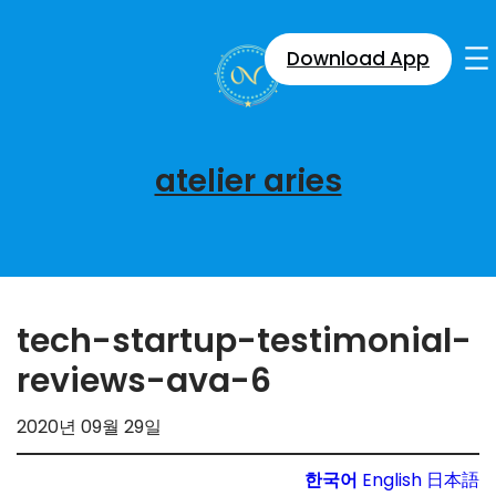
콘
텐
Download App
츠
로
바
로
atelier aries
가
기
tech-startup-testimonial-
reviews-ava-6
2020년 09월 29일
한국어
English
日本語