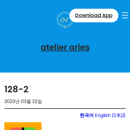
콘
텐
Download App
츠
로
바
로
atelier aries
가
기
128-2
2023년 03월 22일
한국어
English
日本語